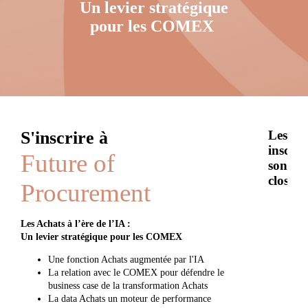
Un levier stratégique
pour les COMEX
S'inscrire à
Les
inscrip
Future of
sont
closes.
Procurement
Les Achats à l’ère de l’IA :
Un levier stratégique pour les COMEX
Une fonction Achats augmentée par l'IA
La relation avec le COMEX pour défendre le
business case de la transformation Achats
La data Achats un moteur de performance